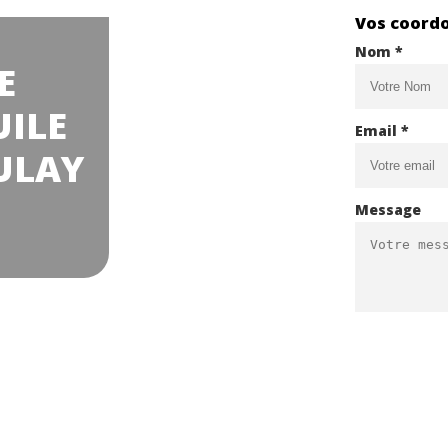
Vos coord
Nom *
E
UILE
Email *
ULAY
Message