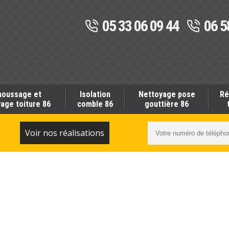
05 33 06 09 44
06 5
oussage et
Isolation
Nettoyage pose
Ré
age toiture 86
comble 86
gouttière 86
S
Voir nos réalisations