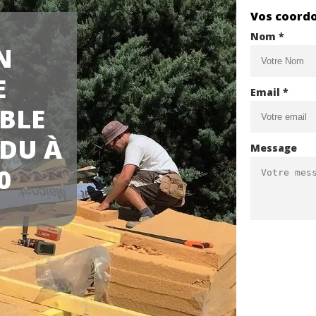
Vos coord
Nom *
N
E
Email *
BLE
DU À
Message
0