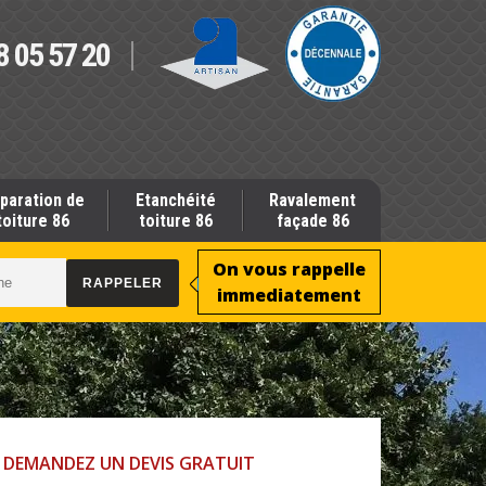
8 05 57 20
paration de
Etanchéité
Ravalement
toiture 86
toiture 86
façade 86
On vous rappelle
immediatement
DEMANDEZ UN DEVIS GRATUIT