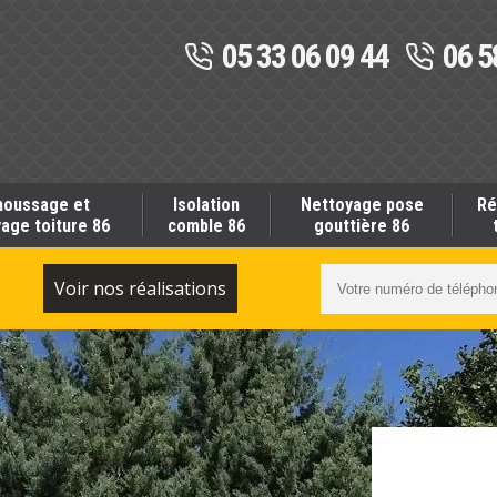
05 33 06 09 44
06 5
oussage et
Isolation
Nettoyage pose
Ré
age toiture 86
comble 86
gouttière 86
S
Voir nos réalisations