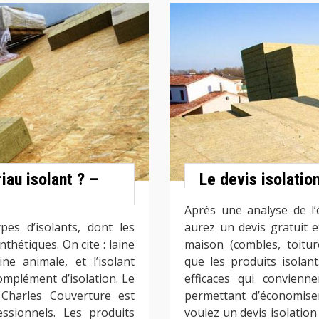
iau isolant ? –
Le devis isolati
Après une analyse de l’
es d’isolants, dont les
aurez un devis gratuit et
thétiques. On cite : laine
maison (combles, toitur
ine animale, et l’isolant
que les produits isolan
complément d’isolation. Le
efficaces qui convien
 Charles Couverture est
permettant d’économise
essionnels. Les produits
voulez un devis isolation