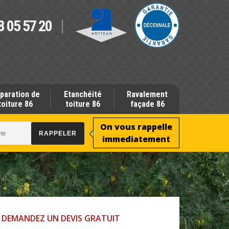
8 05 57 20
paration de
Etanchéité
Ravalement
toiture 86
toiture 86
façade 86
On vous rappelle
immediatement
DEMANDEZ UN DEVIS GRATUIT