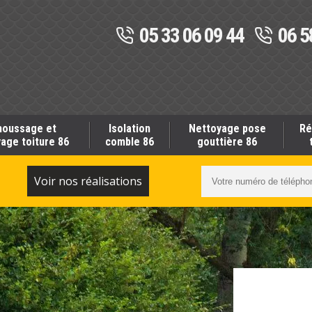
05 33 06 09 44
06 5
oussage et
Isolation
Nettoyage pose
Ré
age toiture 86
comble 86
gouttière 86
S
Voir nos réalisations