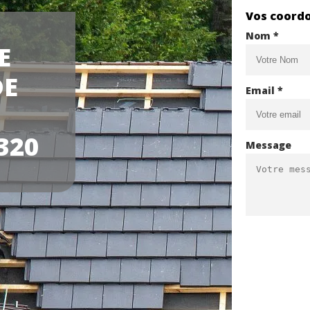
Vos coord
Nom *
E
DE
Email *
320
Message