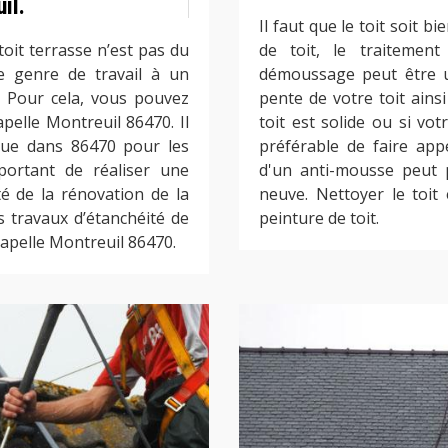
il.
Il faut que le toit soit 
toit terrasse n’est pas du
de toit, le traitement
 ce genre de travail à un
démoussage peut être un
. Pour cela, vous pouvez
pente de votre toit ains
elle Montreuil 86470. Il
toit est solide ou si vot
nnue dans 86470 pour les
préférable de faire app
mportant de réaliser une
d'un anti-mousse peut 
té de la rénovation de la
neuve. Nettoyer le toit
os travaux d’étanchéité de
peinture de toit.
hapelle Montreuil 86470.