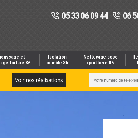
05 33 06 09 44
06 5
oussage et
Isolation
Nettoyage pose
Ré
age toiture 86
comble 86
gouttière 86
S
Voir nos réalisations