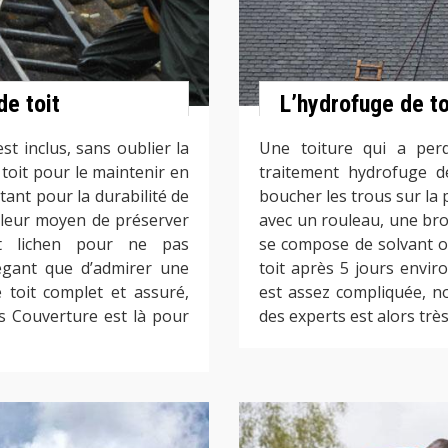
e toit
L’hydrofuge de to
st inclus, sans oublier la
Une toiture qui a per
 toit pour le maintenir en
traitement hydrofuge de
ant pour la durabilité de
boucher les trous sur la p
lleur moyen de préserver
avec un rouleau, une bro
et lichen pour ne pas
se compose de solvant ou 
égant que d’admirer une
toit après 5 jours enviro
toit complet et assuré,
est assez compliquée, n
es Couverture est là pour
des experts est alors trè