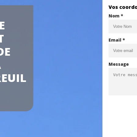
Vos coord
Nom *
E
T
Email *
DE
A
Message
EUIL