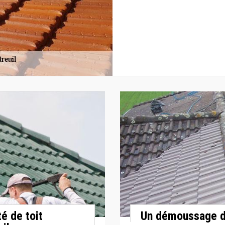
é de toit
Un démoussage d