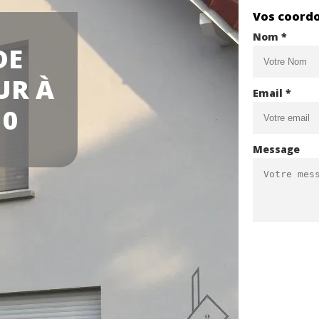
Vos coord
Nom *
DE
UR À
Email *
10
Message