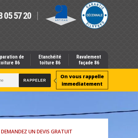
8 05 57 20
paration de
Etanchéité
Ravalement
toiture 86
toiture 86
façade 86
On vous rappelle
immediatement
DEMANDEZ UN DEVIS GRATUIT