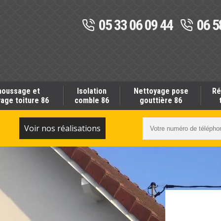
05 33 06 09 44
06 5
oussage et
Isolation
Nettoyage pose
Ré
age toiture 86
comble 86
gouttière 86
S
Voir nos réalisations