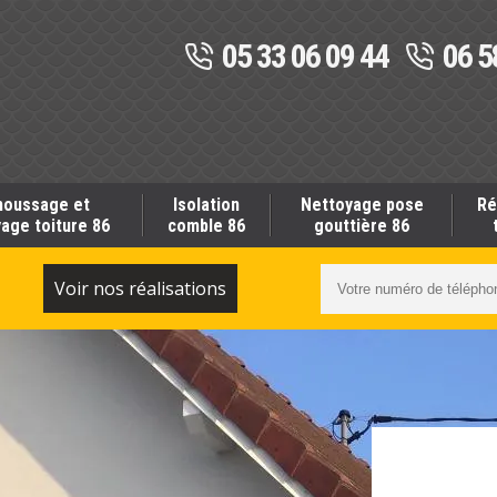
05 33 06 09 44
06 5
oussage et
Isolation
Nettoyage pose
Ré
age toiture 86
comble 86
gouttière 86
S
Voir nos réalisations