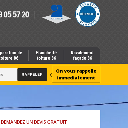
8 05 57 20
paration de
Etanchéité
Ravalement
toiture 86
toiture 86
façade 86
On vous rappelle
immediatement
DEMANDEZ UN DEVIS GRATUIT