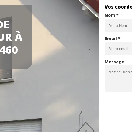
Vos coord
Nom *
DE
UR À
Email *
460
Message