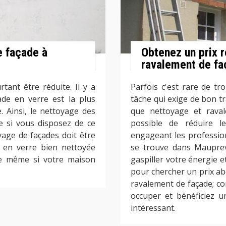
e façade à
Obtenez un prix r
ravalement de fa
tant être réduite. Il y a
Parfois c'est rare de t
ade en verre est la plus
tâche qui exige de bon tr
e. Ainsi, le nettoyage des
que nettoyage et raval
e si vous disposez de ce
possible de réduire l
yage de façades doit être
engageant les professio
e en verre bien nettoyée
se trouve dans Mauprev
-le même si votre maison
gaspiller votre énergie e
pour chercher un prix ab
ravalement de façade; co
occuper et bénéficiez u
intéressant.