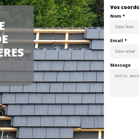
Vos coord
Nom *
E
DE
Email *
ERES
Message