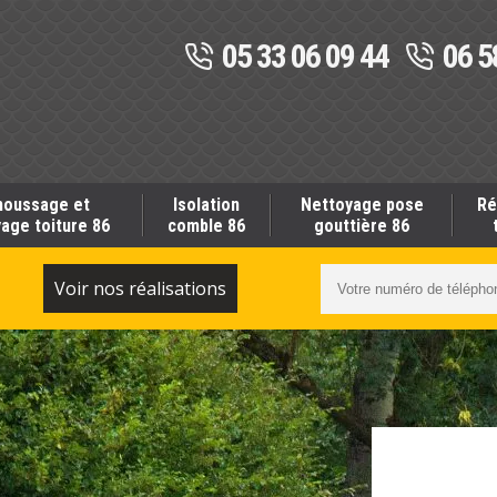
05 33 06 09 44
06 5
oussage et
Isolation
Nettoyage pose
Ré
age toiture 86
comble 86
gouttière 86
S
Voir nos réalisations