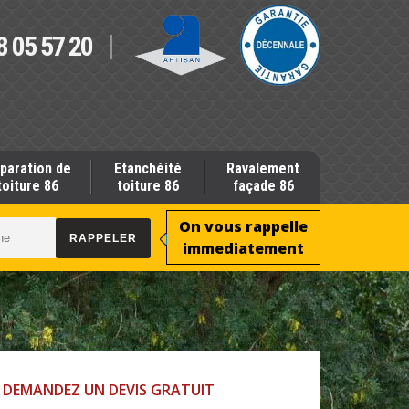
8 05 57 20
paration de
Etanchéité
Ravalement
toiture 86
toiture 86
façade 86
On vous rappelle
immediatement
DEMANDEZ UN DEVIS GRATUIT