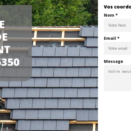
Vos coord
Nom *
E
DE
Email *
NT
6350
Message