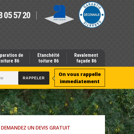
8 05 57 20
paration de
Etanchéité
Ravalement
toiture 86
toiture 86
façade 86
On vous rappelle
immediatement
DEMANDEZ UN DEVIS GRATUIT