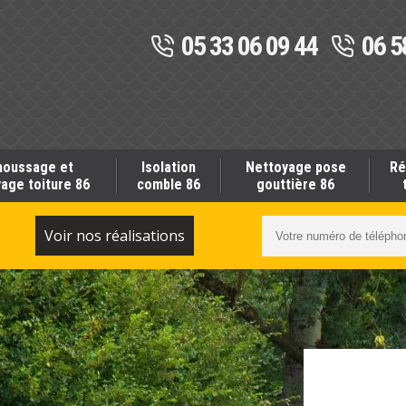
05 33 06 09 44
06 5
oussage et
Isolation
Nettoyage pose
Ré
age toiture 86
comble 86
gouttière 86
S
Voir nos réalisations