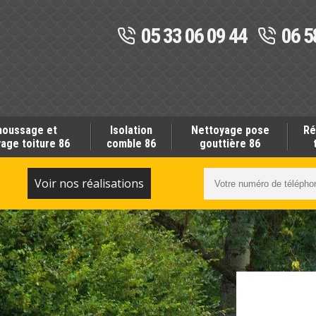
05 33 06 09 44
06 5
oussage et
Isolation
Nettoyage pose
Ré
age toiture 86
comble 86
gouttière 86
S
Voir nos réalisations