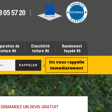
8 05 57 20
paration de
Etanchéité
Ravalement
toiture 86
toiture 86
façade 86
On vous rappelle
immediatement
DEMANDEZ UN DEVIS GRATUIT