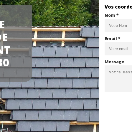
Vos coord
Nom *
E
DE
Email *
NT
30
Message