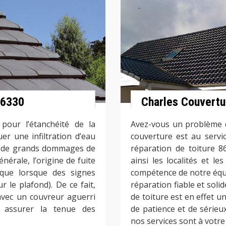
86330
Charles Couvertu
our l’étanchéité de la
Avez-vous un problème d
uer une infiltration d’eau
couverture est au servi
ce de grands dommages de
réparation de toiture 8
nérale, l’origine de fuite
ainsi les localités et l
t que lorsque des signes
compétence de notre équ
r le plafond). De ce fait,
réparation fiable et solid
 avec un couvreur aguerri
de toiture est en effet u
 assurer la tenue des
de patience et de sérieu
nos services sont à votre