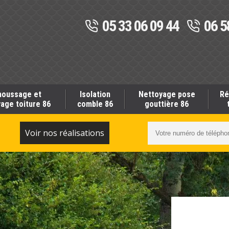
05 33 06 09 44
06 5
oussage et
Isolation
Nettoyage pose
Ré
age toiture 86
comble 86
gouttière 86
S
Voir nos réalisations