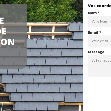
Vos coord
Nom *
E
DE
Email *
TON
Message