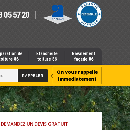
8 05 57 20
paration de
Etanchéité
Ravalement
toiture 86
toiture 86
façade 86
On vous rappelle
immediatement
DEMANDEZ UN DEVIS GRATUIT