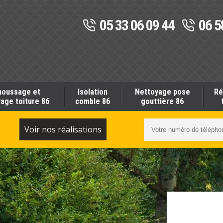
05 33 06 09 44
06 5
oussage et
Isolation
Nettoyage pose
Ré
age toiture 86
comble 86
gouttière 86
S
Voir nos réalisations