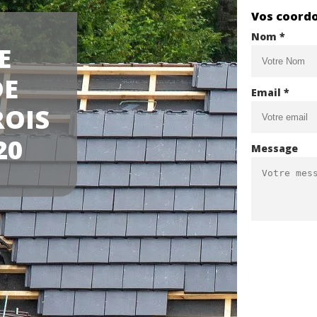
Vos coord
Nom *
E
DE
Email *
ROIS
20
Message