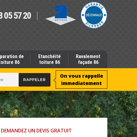
8 05 57 20
paration de
Etanchéité
Ravalement
toiture 86
toiture 86
façade 86
On vous rappelle
immediatement
DEMANDEZ UN DEVIS GRATUIT