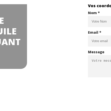
Vos coord
Nom *
E
UILE
Email *
UANT
Message