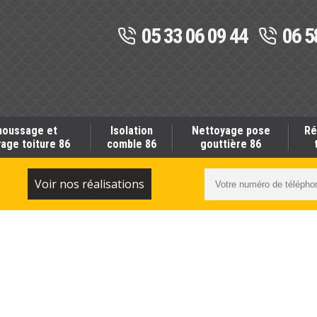
05 33 06 09 44
06 5
oussage et
Isolation
Nettoyage pose
Ré
age toiture 86
comble 86
gouttière 86
S
Voir nos réalisations