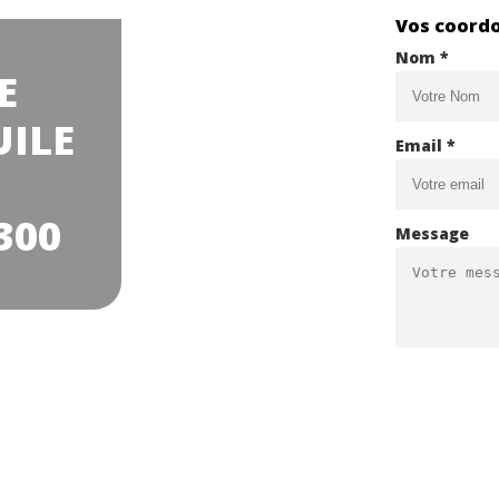
Vos coord
Nom *
E
UILE
Email *
300
Message