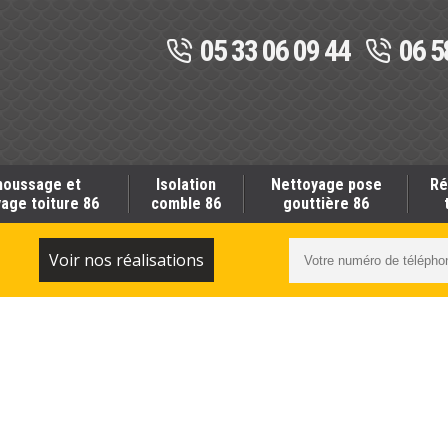
05 33 06 09 44
06 5
oussage et
Isolation
Nettoyage pose
Ré
age toiture 86
comble 86
gouttière 86
S
Voir nos réalisations