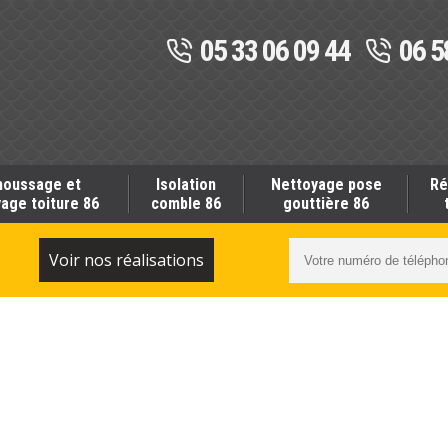
05 33 06 09 44
06 5
oussage et
Isolation
Nettoyage pose
Ré
age toiture 86
comble 86
gouttière 86
S
Voir nos réalisations