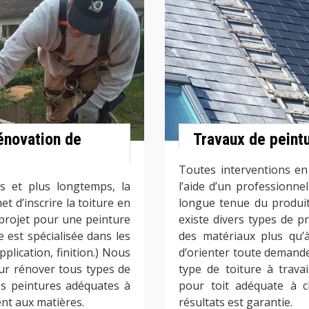
rénovation de
Travaux de peint
Toutes interventions en 
s et plus longtemps, la
l’aide d’un professionne
t d’inscrire la toiture en
longue tenue du produit 
n projet pour une peinture
existe divers types de p
e est spécialisée dans les
des matériaux plus qu’
plication, finition.) Nous
d’orienter toute demande
ur rénover tous types de
type de toiture à travai
es peintures adéquates à
pour toit adéquate à c
ent aux matières.
résultats est garantie.