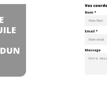
Vos coord
Nom *
E
UILE
Email *
UDUN
Message