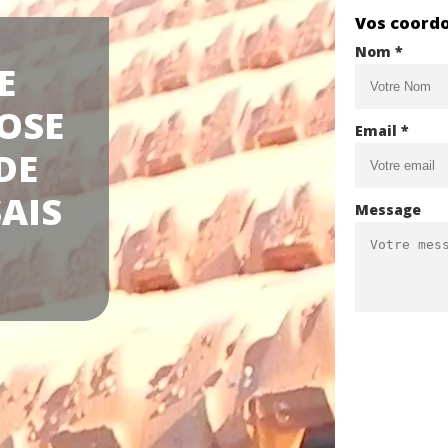
Vos coord
Nom *
E
OSE
Email *
DE
AIS
Message