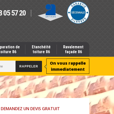
8 05 57 20
paration de
Etanchéité
Ravalement
toiture 86
toiture 86
façade 86
On vous rappelle
immediatement
DEMANDEZ UN DEVIS GRATUIT