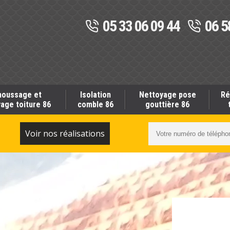
05 33 06 09 44
06 5
oussage et
Isolation
Nettoyage pose
Ré
age toiture 86
comble 86
gouttière 86
S
Voir nos réalisations