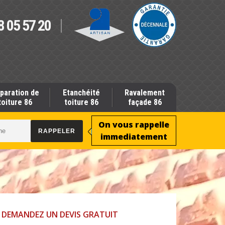
8 05 57 20
paration de
Etanchéité
Ravalement
toiture 86
toiture 86
façade 86
On vous rappelle
immediatement
DEMANDEZ UN DEVIS GRATUIT