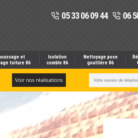
05 33 06 09 44
06 5
oussage et
Isolation
Nettoyage pose
Ré
age toiture 86
comble 86
gouttière 86
S
Voir nos réalisations