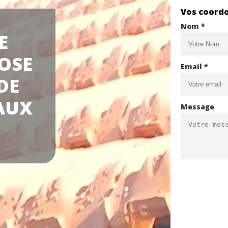
Vos coord
Nom *
E
OSE
Email *
DE
AUX
Message