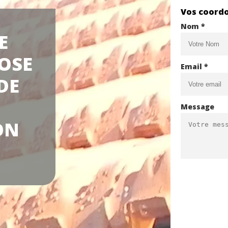
Vos coord
Nom *
E
OSE
Email *
DE
Message
ON