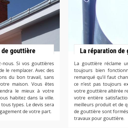
n de gouttière
La réparation de g
-nous. Si vos gouttières
La gouttière réclame un
 de le remplacer. Avec des
toujours bien fonctionne
ons du bon travail, sans
remarqué qu’il faut cha
votre maison. Vous êtes
ce n’est pas toujours e
viendra le mieux à votre
votre gouttière altérée r
us habitez dans la ville.
votre entière satisfacti
tous types. Le devis sera
meilleurs produit et de q
engagement de votre part.
de gouttière sont formé
travaux pour gouttière.