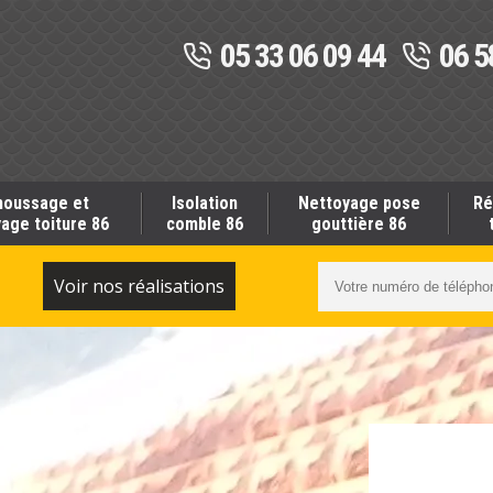
05 33 06 09 44
06 5
oussage et
Isolation
Nettoyage pose
Ré
age toiture 86
comble 86
gouttière 86
S
Voir nos réalisations