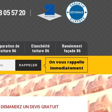
8 05 57 20
paration de
Etanchéité
Ravalement
toiture 86
toiture 86
façade 86
On vous rappelle
immediatement
DEMANDEZ UN DEVIS GRATUIT