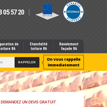
8 05 57 20
paration de
Etanchéité
Ravalement
toiture 86
toiture 86
façade 86
On vous rappelle
immediatement
DEMANDEZ UN DEVIS GRATUIT