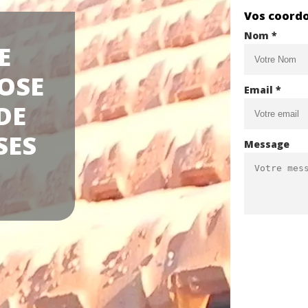
Vos coord
Nom *
E
OSE
Email *
DE
SES
Message