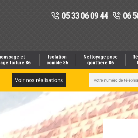
05 33 06 09 44
06 5
oussage et
Isolation
Nettoyage pose
Ré
age toiture 86
comble 86
gouttière 86
S
Voir nos réalisations