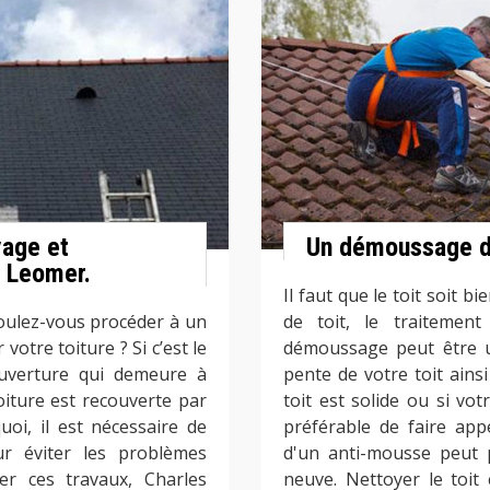
yage et
Un démoussage d
t Leomer.
Il faut que le toit soit 
oulez-vous procéder à un
de toit, le traitement
otre toiture ? Si c’est le
démoussage peut être un
ouverture qui demeure à
pente de votre toit ains
oiture est recouverte par
toit est solide ou si vot
oi, il est nécessaire de
préférable de faire app
r éviter les problèmes
d'un anti-mousse peut 
uer ces travaux, Charles
neuve. Nettoyer le toit