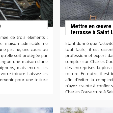
0
Mettre en œuvre 
terrasse à Saint 
mée de trois éléments :
une maison admirable ne
Etant donné que l’activit
 une piscine, une cours ou
tout facile, il est esse
i qu’elle soit protégée par
professionnel expert da
istingue une maison d’une
compter sur Charles Couv
pignons, mais encore les
des entreprises la plus
votre toiture. Laissez les
toiture. En outre, il est
ervenir pour une toiture
afin d’éviter la complex
n’ayez crainte à confier 
Charles Couverture à Sa