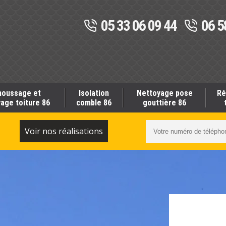
05 33 06 09 44
06 5
oussage et
Isolation
Nettoyage pose
Ré
age toiture 86
comble 86
gouttière 86
S
Voir nos réalisations