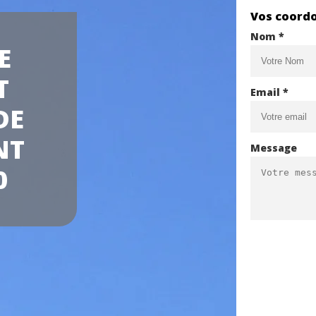
Vos coord
Nom *
E
T
Email *
DE
NT
Message
0