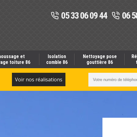
05 33 06 09 44
06 5
oussage et
Isolation
Nettoyage pose
Ré
age toiture 86
comble 86
gouttière 86
S
Voir nos réalisations