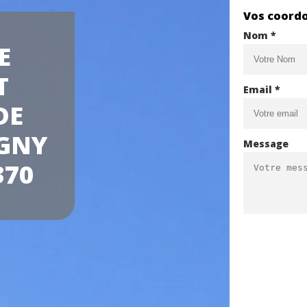
Vos coord
Nom *
E
T
Email *
DE
IGNY
Message
370