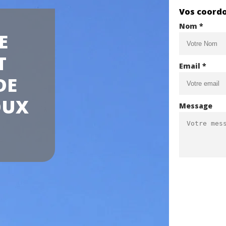
Vos coord
Nom *
E
T
Email *
DE
OUX
Message