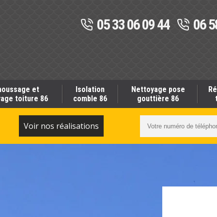
05 33 06 09 44
06 5
oussage et
Isolation
Nettoyage pose
Ré
age toiture 86
comble 86
gouttière 86
S
Voir nos réalisations