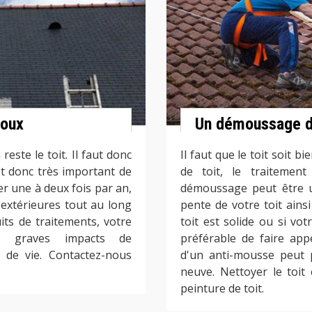
voux
Un démoussage d
este le toit. Il faut donc
Il faut que le toit soit 
st donc très important de
de toit, le traitement
er une à deux fois par an,
démoussage peut être un
extérieures tout au long
pente de votre toit ains
its de traitements, votre
toit est solide ou si vot
es graves impacts de
préférable de faire app
 de vie. Contactez-nous
d'un anti-mousse peut 
neuve. Nettoyer le toit
peinture de toit.