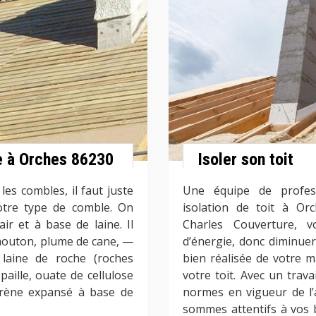
e à Orches 86230
Isoler son toit
 les combles, il faut juste
Une équipe de profess
votre type de comble. On
isolation de toit à Orc
ir et à base de laine. Il
Charles Couverture, 
e mouton, plume de cane, —
d’énergie, donc diminuer
 laine de roche (roches
bien réalisée de votre m
aille, ouate de cellulose
votre toit. Avec un trava
tyrène expansé à base de
normes en vigueur de l’
sommes attentifs à vos 