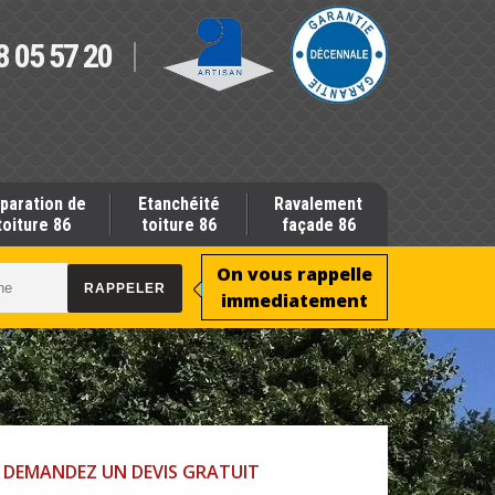
8 05 57 20
paration de
Etanchéité
Ravalement
toiture 86
toiture 86
façade 86
On vous rappelle
immediatement
DEMANDEZ UN DEVIS GRATUIT