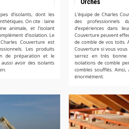
Orches
es d’isolants, dont les
L’équipe de Charles Cou
thétiques. On cite : laine
des professionnels 
ine animale, et l’isolant
d’expériences dans leu
complément d’isolation. Le
Couverture peuvent effec
 Charles Couverture est
de comble de vos toits. A
essionnels. Les produits
Couverture si vous vous 
en de préparation et le
serrez en très bonne
aussi avoir des isolants
isolations de comble pe
en.
combles soufflés. Ainsi,
énormément.