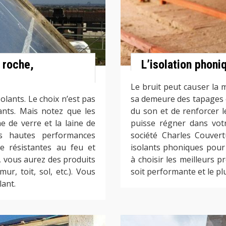
e roche,
L’isolation phoni
Le bruit peut causer la m
solants. Le choix n’est pas
sa demeure des tapages e
olants. Mais notez que les
du son et de renforcer l
ne de verre et la laine de
puisse régner dans vot
rs hautes performances
société Charles Couvert
e résistantes au feu et
isolants phoniques pour
, vous aurez des produits
à choisir les meilleurs 
r, toit, sol, etc.). Vous
soit performante et le plu
lant.