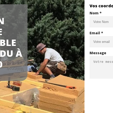
Vos coord
Nom *
N
E
Email *
BLE
DU À
Message
0