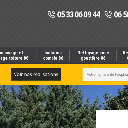
05 33 06 09 44
06 5
oussage et
Isolation
Nettoyage pose
Ré
age toiture 86
comble 86
gouttière 86
S
Voir nos réalisations