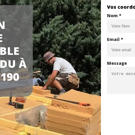
Vos coord
Nom *
N
E
Email *
BLE
DU À
Message
190