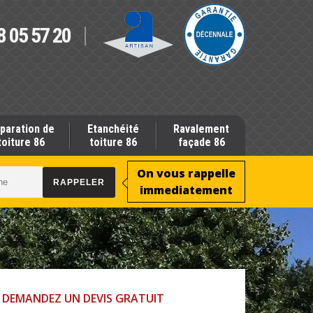
8 05 57 20
paration de
Etanchéité
Ravalement
toiture 86
toiture 86
façade 86
On vous rappelle
immediatement
DEMANDEZ UN DEVIS GRATUIT