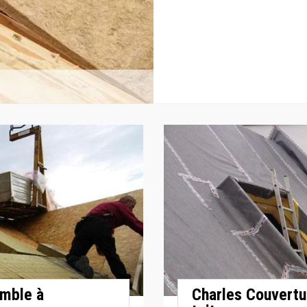
omble à
Charles Couvertur