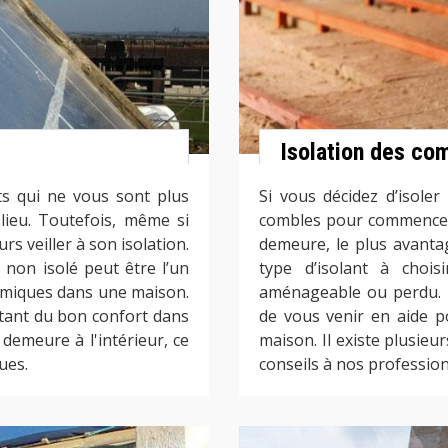
Isolation des co
ts qui ne vous sont plus
Si vous décidez d’isoler 
e lieu. Toutefois, même si
combles pour commencer.
urs veiller à son isolation.
demeure, le plus avantag
t non isolé peut être l’un
type d’isolant à choi
rmiques dans une maison.
aménageable ou perdu. 
rtant du bon confort dans
de vous venir en aide po
 demeure à l'intérieur, ce
maison. Il existe plusie
ues.
conseils à nos profession