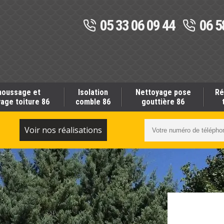
05 33 06 09 44
06 5
oussage et
Isolation
Nettoyage pose
Ré
age toiture 86
comble 86
gouttière 86
S
Voir nos réalisations