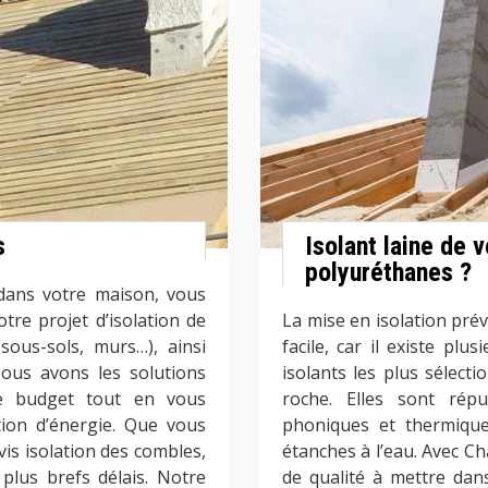
s
Isolant laine de v
polyuréthanes ?
 dans votre maison, vous
otre projet d’isolation de
La mise en isolation prévo
sous-sols, murs…), ainsi
facile, car il existe plu
Nous avons les solutions
isolants les plus sélecti
re budget tout en vous
roche. Elles sont rép
ion d’énergie. Que vous
phoniques et thermique
vis isolation des combles,
étanches à l’eau. Avec C
plus brefs délais. Notre
de qualité à mettre dans