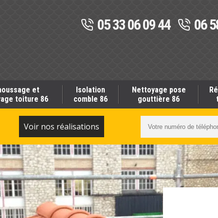
05 33 06 09 44
06 5
oussage et
Isolation
Nettoyage pose
Ré
age toiture 86
comble 86
gouttière 86
S
Voir nos réalisations