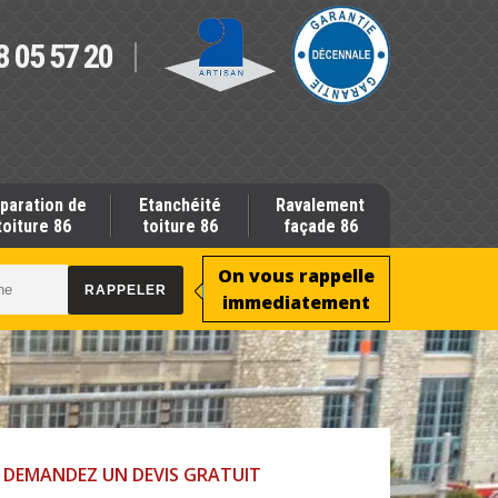
8 05 57 20
paration de
Etanchéité
Ravalement
toiture 86
toiture 86
façade 86
On vous rappelle
immediatement
DEMANDEZ UN DEVIS GRATUIT