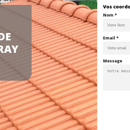
Vos coord
Nom *
DE
Email *
RAY
Message