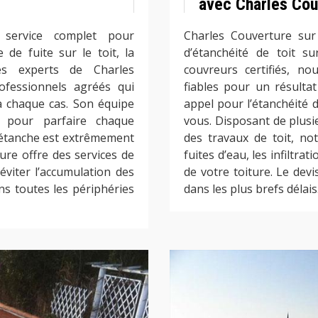
avec Charles Cou
service complet pour
Charles Couverture sur
 de fuite sur le toit, la
d’étanchéité de toit s
Les experts de Charles
couvreurs certifiés, n
ofessionnels agréés qui
fiables pour un résultat
 chaque cas. Son équipe
appel pour l’étanchéité
és pour parfaire chaque
vous. Disposant de plus
it étanche est extrêmement
des travaux de toit, no
re offre des services de
fuites d’eau, les infiltra
viter l’accumulation des
de votre toiture. Le devi
ns toutes les périphéries
dans les plus brefs délais