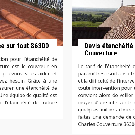
se sur tout 86300
Devis étanchéité
Couverture
ion pour l’étanchéité de
rture est le couvreur en
Le tarif de l’étanchéité 
s pouvons vous aider et
paramètres : surface à tra
avez besoin. Grâce à une
et la difficulté de l’inter
ssurer une étanchéité de
toute intervention pour év
. Une équipe de qualité est
convient alors de veille
 l’étanchéité de toiture
moyen d’une intervention 
quelques milliers d’euro
faites une demande de d
Charles Couverture 8630