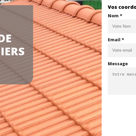
Vos coord
Nom *
DE
Email *
IERS
Message