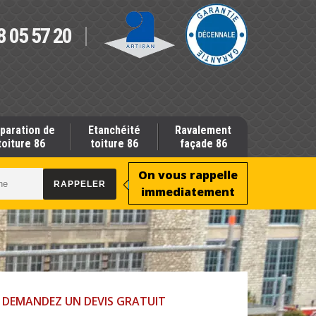
8 05 57 20
paration de
Etanchéité
Ravalement
toiture 86
toiture 86
façade 86
On vous rappelle
immediatement
DEMANDEZ UN DEVIS GRATUIT