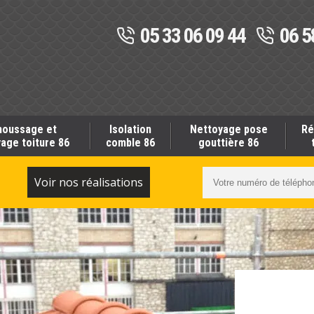
05 33 06 09 44
06 5
oussage et
Isolation
Nettoyage pose
Ré
age toiture 86
comble 86
gouttière 86
S
Voir nos réalisations