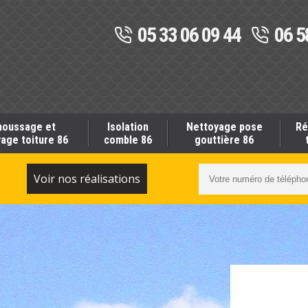
05 33 06 09 44
06 5
oussage et
Isolation
Nettoyage pose
Ré
age toiture 86
comble 86
gouttière 86
S
Voir nos réalisations