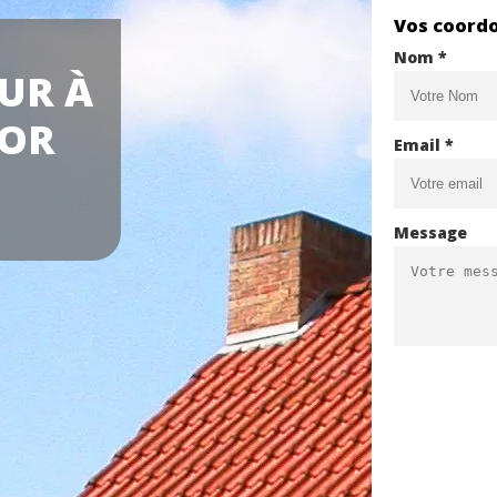
Vos coord
Nom *
UR À
 OR
Email *
Message